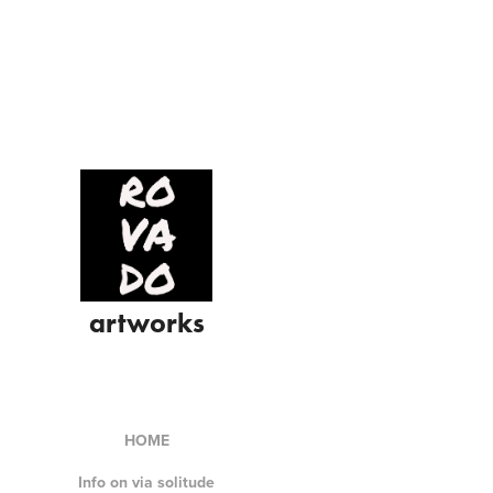
artworks
HOME
Info on via solitude